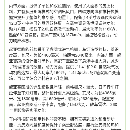
内饰方面，提供了单色和双色选择，使用了大面积的皮质材
料，并有多层矩阵样式的空调出风口，四辐方向盘和推杆换挡
握把提升了整体的豪华感。配置上，配备了4英寸液晶仪表盘和
12.3英寸中控屏的悬浮双联屏，车载空调具备恒温调控功能。
动力方面，搭载了2.0L自然吸气发动机，最大功率为118kW，
匹配6AT变速箱，最高车速可达187km/h，操控轻松省力，动
力响应积极。
起亚智跑的前脸采用了虎啸式进气格栅，车灯造型独特，辨识
度高，其尺寸为长4460毫米，轴距为2640毫米。内饰方面，起
亚智跑的设计相对简约，高配车型配备了悬浮中控大屏，减少
了物理按键的数量。动力方面，提供了1.4T和2.0L自然吸气发
动机的选择，最大功率为160匹，1.4T车型匹配7速双离合变速
箱，百公里综合油耗在6-7升之间。
起亚赛图斯的造型精致且年轻，前格栅尺寸较大，日间行车灯
延伸至车灯灯带，整体设计更具高级感。其尺寸为长4385毫
米、宽1800毫米、高1650毫米，轴距为2630毫米。配置方
面，起亚赛图斯非常丰富，配备了LED大灯、驻车雷达、360
全景影像等实用功能。
车内科技配置和用料也非常不错，拥有无钥匙进入和启动功
能，真皮方向盘和座椅提升了乘坐舒适度，座椅还支持加热和