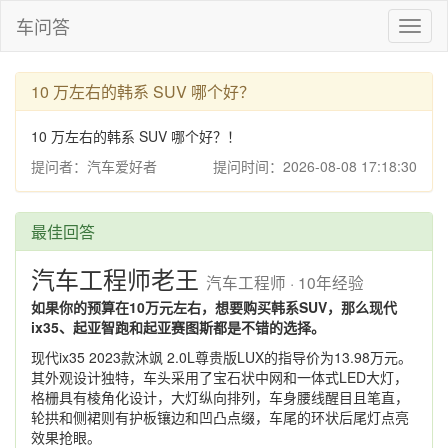
车问答
Toggl
naviga
10 万左右的韩系 SUV 哪个好？
10 万左右的韩系 SUV 哪个好？！
提问者：汽车爱好者
提问时间：2026-08-08 17:18:30
最佳回答
汽车工程师老王
汽车工程师 · 10年经验
如果你的预算在10万元左右，想要购买韩系SUV，那么现代
ix35、起亚智跑和起亚赛图斯都是不错的选择。
现代ix35 2023款沐飒 2.0L尊贵版LUX的指导价为13.98万元。
其外观设计独特，车头采用了宝石状中网和一体式LED大灯，
格栅具有棱角化设计，大灯纵向排列，车身腰线醒目且笔直，
轮拱和侧裙则有护板镶边和凹凸点缀，车尾的环状后尾灯点亮
效果抢眼。