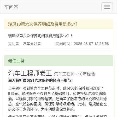
车问答
Toggl
naviga
瑞风s3第六次保养明细及费用是多少？
瑞风s3第六次保养明细及费用是多少？！
提问者：汽车爱好者
提问时间：2026-08-07 12:56:58
最佳回答
汽车工程师老王
汽车工程师 · 10年经验
深入解析瑞风S3六次保养的经济与细节：
当车辆行驶到第六个里程节点时，瑞风S3的保养费用达到了
915元。这次保养不仅包含了基础项目，如更换机油和变速箱
油，以确保引擎的顺畅运转，还涵盖了防冻液的补充和机油滤
芯、空气滤芯的更换，确保引擎呼吸顺畅。此外，常规检查也
是必不可少的环节，为车辆健康保驾护航。
保养的重要性不言而喻，它旨在保持车辆整洁，保持技术状况