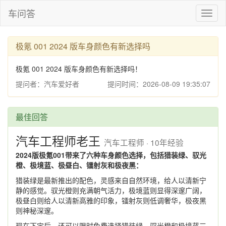
车问答
Toggl
naviga
极氪 001 2024 版车身颜色有新选择吗
极氪 001 2024 版车身颜色有新选择吗！
提问者：汽车爱好者
提问时间：2026-08-09 19:35:07
最佳回答
汽车工程师老王
汽车工程师 · 10年经验
2024版极氪001带来了六种车身颜色选择，包括猎装绿、驭光
橙、极境蓝、极昼白、镭射灰和极夜黑：
猎装绿是最新推出的配色，灵感来自自然环境，给人以清新宁
静的感觉。驭光橙则充满朝气活力，极境蓝则显得深邃广阔，
极昼白则给人以清新高雅的印象，镭射灰则低调奢华，极夜黑
则神秘深邃。
现在下定后，还可以限时免费选择猎装绿、驭光橙和极境蓝三