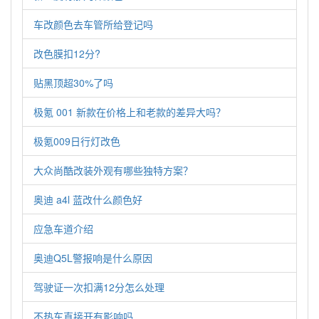
车改颜色去车管所给登记吗
改色膜扣12分?
贴黑顶超30%了吗
极氪 001 新款在价格上和老款的差异大吗？
极氪009日行灯改色
大众尚酷改装外观有哪些独特方案？
奥迪 a4l 蓝改什么颜色好
应急车道介绍
奥迪Q5L警报响是什么原因
驾驶证一次扣满12分怎么处理
不热车直接开有影响吗