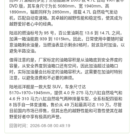
DVD 版，其车身尺寸为长 5080mm、宽 1940mm、高
1890mm，轴距同样为 2850mm，搭载 4.7L 自然吸气发动
机，匹配自动变速箱。其卓越的越野性能和稳定性，使其成为
越野爱好者心中的经典。
陆巡的燃油标号为 95 号，百公里油耗在 13.6 到 14.7L 之间，
加满一箱油能跑 939 到 1015km。因此，日常使用中要随时留
意油箱剩余油量，当燃油表显示剩余2格时，就该及时加油，以
避免半路没油。
值得注意的是，厂家标定的油箱容积是从油箱底到安全界度的
容量，从安全界度到油箱口还有空间，因此加油超过油箱口
时，实际加油量会比标定的油箱容积大。这需要在加油时特别
注意，以避免浪费和不必要的麻烦。
陆地巡洋舰是一款大型 SUV，车身尺寸达
5170×1970×1945mm，提供 4.0 升 275 马力六缸自然吸气和
4.6 升 310 马力八缸自然吸气两种排量车型，全系标配四驱和
8 挡手自一体变速箱，售价从 49 万起最高可达 110 万。尽管
目前国内市场已停售，但其出色的越野性能和可靠性使其在越
野爱好者中享有极高的声誉。
回答时间：2026-08-08 00:49:19