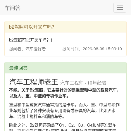
车问答
Toggl
naviga
b2驾照可以开叉车吗？
b2驾照可以开叉车吗？！
提问者：汽车爱好者
提问时间：2026-08-09 15:03:10
最佳回答
汽车工程师老王
汽车工程师 · 10年经验
不能。关于B2驾照，它主要针对的是重型和中型的载货汽车，
以及大、重、中型的专项作业车。
重型和中型载货汽车通常指的是卡车。而大、重、中型专项作
业车则包括了各种安装有专用设备或器具的汽车，比如洒水
车、混凝土搅拌车和消防车等。
除此之外，B2驾照还涵盖了C1、C2、C3、C4和M等准驾车
型。这些准驾车型与B1驾照相似，但具体准驾范围略有不同。