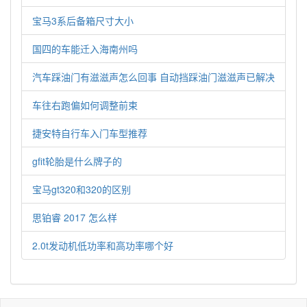
宝马3系后备箱尺寸大小
国四的车能迁入海南州吗
汽车踩油门有滋滋声怎么回事 自动挡踩油门滋滋声已解决
车往右跑偏如何调整前束
捷安特自行车入门车型推荐
gfit轮胎是什么牌子的
宝马gt320和320的区别
思铂睿 2017 怎么样
2.0t发动机低功率和高功率哪个好