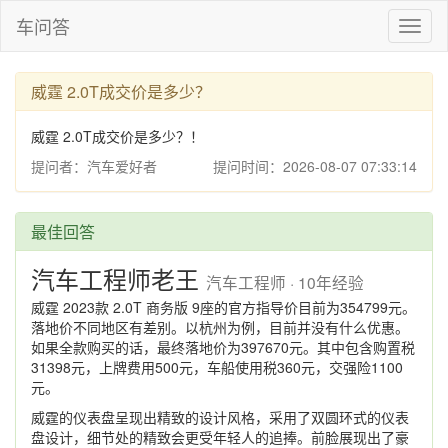
车问答
Toggl
naviga
威霆 2.0T成交价是多少？
威霆 2.0T成交价是多少？！
提问者：汽车爱好者
提问时间：2026-08-07 07:33:14
最佳回答
汽车工程师老王
汽车工程师 · 10年经验
威霆 2023款 2.0T 商务版 9座的官方指导价目前为354799元。
落地价不同地区有差别。以杭州为例，目前并没有什么优惠。
如果全款购买的话，最终落地价为397670元。其中包含购置税
31398元，上牌费用500元，车船使用税360元，交强险1100
元。
威霆的仪表盘呈现出精致的设计风格，采用了双圆环式的仪表
盘设计，细节处的精致会更受年轻人的追捧。前脸展现出了豪