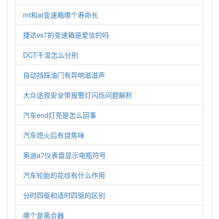
mt和at变速箱哪个寿命长
捷达vs7的变速箱是爱信的吗
DCT干湿怎么分别
自动挡踩油门有异响滋滋声
大众途观安全带报警灯闪烁问题解析
汽车eod灯亮是怎么回事
汽车熄火后有烧焦味
奥迪a7仪表盘显示电瓶符号
汽车轮胎的花纹有什么作用
分时四驱和适时四驱的区别
哪个是离合器