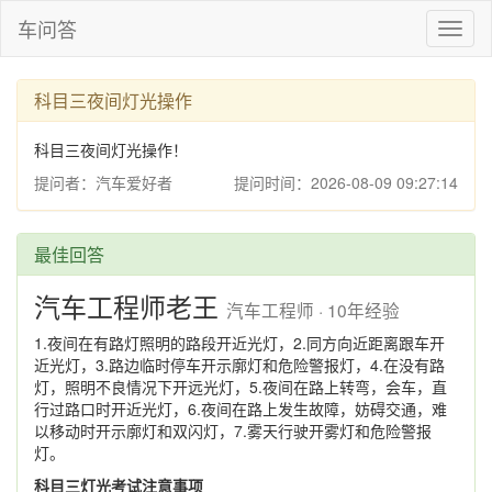
车问答
Toggl
naviga
科目三夜间灯光操作
科目三夜间灯光操作！
提问者：汽车爱好者
提问时间：2026-08-09 09:27:14
最佳回答
汽车工程师老王
汽车工程师 · 10年经验
1.夜间在有路灯照明的路段开近光灯，2.同方向近距离跟车开
近光灯，3.路边临时停车开示廓灯和危险警报灯，4.在没有路
灯，照明不良情况下开远光灯，5.夜间在路上转弯，会车，直
行过路口时开近光灯，6.夜间在路上发生故障，妨碍交通，难
以移动时开示廓灯和双闪灯，7.雾天行驶开雾灯和危险警报
灯。
科目三灯光考试注意事项