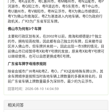
门市，粤K茂名市，粤L惠州市，粤M梅州市，粤N汕尾市，粤P
河源市，粤Q阳江市，粤R清远市，粤S东莞市，粤T中山市，
粤U潮州市，粤V揭阳市，粤W云浮市，粤X为佛山市顺德区，
粤Y为佛山市南海区，粤Z为港澳进入内地车辆，粤O为政府行
政机关，广K3为广东省军区车牌。
佛山市为何有3个车牌
主要和行政区划有关，在2002年以前，南海和顺德是2个独立
的市，拥有较高权限，因此都有自己独立的车牌，后来撤市设
区并入佛山市，但车牌并未统一，因此出现一市3牌的情况，目
前佛山市已经暂停粤X和粤Y号牌的发放，原来粤X和粤Y号牌可
以继续使用，也可以自愿更换成粤E号牌。
广东省车牌字母排序规则
除省会城市广州粤A和粤Z，粤O，广K3这些特殊车牌以外，其
余车牌顺序是按照当时各地车辆上牌数量的多寡来排名的，目
前广东省车辆上牌数量最多为深圳市，最少的为云浮市。
回答时间：2026-08-10 14:04:59
相关问答