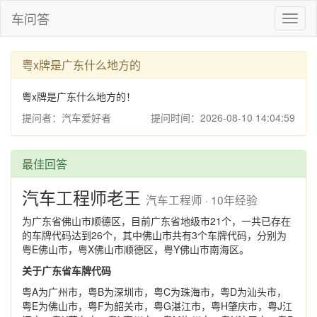
车问答
Toggl
naviga
粤x牌是广东什么地方的
粤x牌是广东什么地方的！
提问者：汽车爱好者
提问时间：2026-08-10 14:04:59
最佳回答
汽车工程师老王
汽车工程师 · 10年经验
为广东省佛山市顺德区，目前广东省地级市21个，一共已存在
的车牌代码达到26个，其中佛山市共有3个车牌代码，分别为
粤E佛山市，粤X佛山市顺德区，粤Y佛山市南海区。
关于广东省车牌代码
粤A为广州市，粤B为深圳市，粤C为珠海市，粤D为汕头市，
粤E为佛山市，粤F为韶关市，粤G湛江市，粤H肇庆市，粤J江