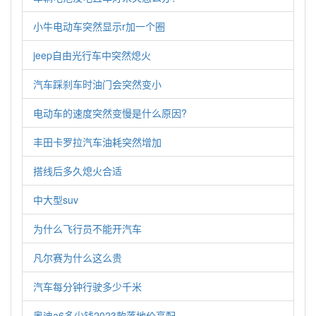
小牛电动车突然显示r加一个圈
jeep自由光行车中突然熄火
汽车踩刹车时油门会突然变小
电动车的速度突然变慢是什么原因?
丰田卡罗拉汽车油耗突然增加
搭线后多久熄火合适
中大型suv
为什么飞行员不能开汽车
凡尔赛为什么这么贵
汽车每分钟行驶多少千米
奥迪a6多少钱2023款落地价高配