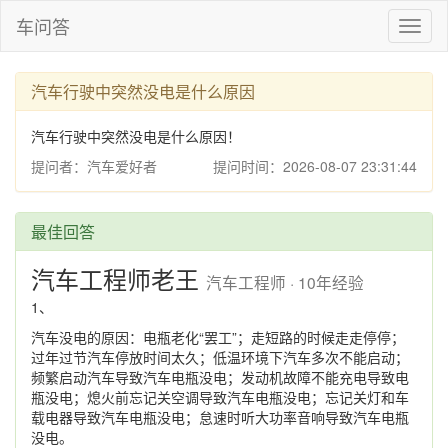
车问答
Toggl
naviga
汽车行驶中突然没电是什么原因
汽车行驶中突然没电是什么原因！
提问者：汽车爱好者
提问时间：2026-08-07 23:31:44
最佳回答
汽车工程师老王
汽车工程师 · 10年经验
1、
汽车没电的原因：电瓶老化“罢工”；走短路的时候走走停停；
过年过节汽车停放时间太久；低温环境下汽车多次不能启动；
频繁启动汽车导致汽车电瓶没电；发动机故障不能充电导致电
瓶没电；熄火前忘记关空调导致汽车电瓶没电；忘记关灯和车
载电器导致汽车电瓶没电；怠速时听大功率音响导致汽车电瓶
没电。