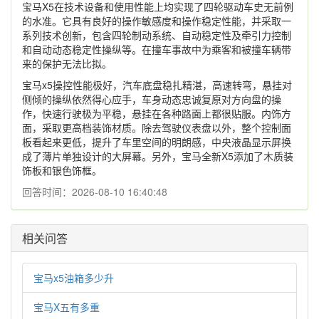
宝马X5在技术设备和使用性能上均实现了四轮驱动车史无前例
的水准。它具有良好的操作敏感度和操作稳定性能，并采取一
系列技术创新，包含四轮制动系统、自动稳定性及牵引力控制
和自动动态稳定性操纵等。在撞车事故中为乘客和被撞车辆带
来的保护无法比拟。
宝马x5操控性能极好，汽车底盘稳扎精湛，高速转弯，悬挂对
侧倾的操纵依然得心应手，车身动态忠诚复原对方向盘的操
作，快速行驶极为平稳，悬挂在各种路面上都很贴服。内饰方
面，采取更高档装饰材质。除去驾驶仪表盘以外，整个控制面
板看起来更低，提升了车里空间的明朗感，中央液晶显示屏换
成了薄片单独设计的大屏幕。另外，宝马全新X5添加了木质装
饰板和银色饰框。
回答时间：2026-08-10 16:40:48
相关问答
宝马x5油箱多少升
宝马X五有多重