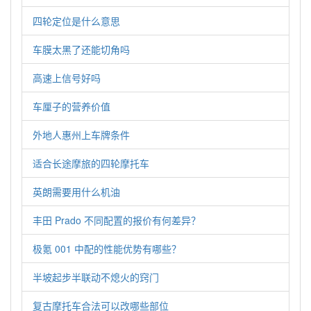
四轮定位是什么意思
车膜太黑了还能切角吗
高速上信号好吗
车厘子的营养价值
外地人惠州上车牌条件
适合长途摩旅的四轮摩托车
英朗需要用什么机油
丰田 Prado 不同配置的报价有何差异？
极氪 001 中配的性能优势有哪些？
半坡起步半联动不熄火的窍门
复古摩托车合法可以改哪些部位