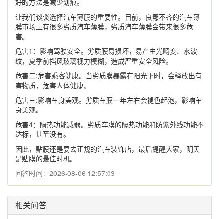
好的方法是减少划痕。
让我们谈谈选择汽车薄膜的重要性。目前，良莠不齐的汽车薄
膜市场上有很多劣质汽车薄膜，劣质汽车薄膜会带来很多危
害。
危害1：影响驾驶安全。劣质膜易损坏，易产生光畸变、水波
纹，夏季前挡风玻璃视力模糊，造成严重安全风险。
危害二:危害乘客健康。当劣质膜暴露在阳光下时，会释放出有
害物质，危害人体健康。
危害三:影响车身美观。劣质车膜一年左右会褪色起泡，影响车
身美观。
危害4：隔热功能减弱。劣质车膜的隔热功能和防紫外线功能不
达标，甚至没有。
因此，贴膜还是要去正规的汽车装饰店，最后提醒大家，阴天
是贴膜的最佳时机。
回答时间：2026-08-06 12:57:03
相关问答