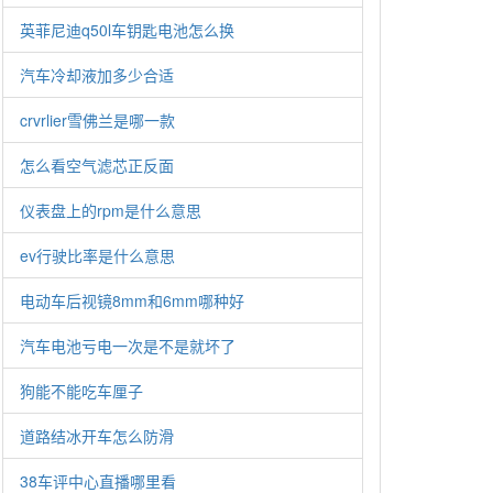
英菲尼迪q50l车钥匙电池怎么换
汽车冷却液加多少合适
crvrlier雪佛兰是哪一款
怎么看空气滤芯正反面
仪表盘上的rpm是什么意思
ev行驶比率是什么意思
电动车后视镜8mm和6mm哪种好
汽车电池亏电一次是不是就坏了
狗能不能吃车厘子
道路结冰开车怎么防滑
38车评中心直播哪里看