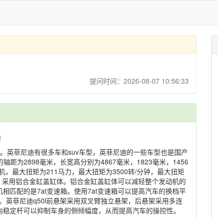
提问时间：2026-08-07 10:56:33
验
的品牌。英菲尼迪有很多车和suv车型，英菲尼迪的一些车型也是国产
的轴距为2898毫米，长宽高分别为4867毫米，1823毫米，1456
动机，最大扭矩为211马力，最大扭矩为3500转/分钟，最大扭矩
技术，采用铝合金缸盖缸体。铝合金缸盖缸体可以减轻整个发动机的
匹配的是7at变速箱。使用7at变速箱可以提高汽车的换档平
。英菲尼迪q50l前悬架采用双叉臂独立悬架，后悬架采用多连
向稳定杆可以抑制车身的侧倾幅度，从而提高汽车的操控性。