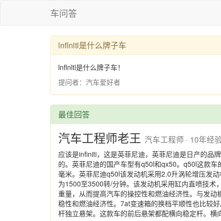
车问答
lnflnltl是什么牌子车
lnflnltl是什么牌子车！
提问者：汽车爱好者
最佳回答
汽车工程师老王
汽车工程师 · 10年经
应该是infiniti，这是英菲尼迪，英菲尼迪是日产
的。英菲尼迪的国产车型有q50l和qx50。q50l这款车
毫米。英菲尼迪q50l该发动机采用2.0升涡轮增压发
为1500至3500转/分钟。该发动机采用缸内直喷
重量，从而提高汽车的操控性和燃油经济性。与发动机相
稳性和燃油经济性。7at变速箱的换档平顺性也比较好
杆独立悬架。这款车的前后悬架都配横向稳定杆。横