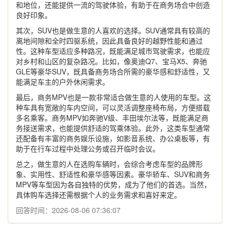
和地位，还能提供一流的驾驶体验，有助于在商务场合中创造
良好印象。
其次，SUV也是做生意的人喜欢的选择。SUV通常具有较高的
离地间隙和全时四驱系统，因此具备良好的越野性能和通过
性。这种车型适应多种路况，既能满足城市驾驶需求，也能应
对乡村和山区的复杂路况。比如，像奥迪Q7、宝马X5、奔驰
GLE等豪华SUV，既具备商务场合所需的豪华感和舒适性，又
能满足车主的户外休闲需求。
最后，商务MPV也是一款非常适合做生意的人使用的车型。这
种车具有宽敞的车内空间，可以灵活调整座椅布局，方便搭载
多名乘客。商务MPV如奔驰V级、丰田埃尔法等，既能满足商
务接送需求，也能提供舒适的驾乘体验。此外，这类车型通常
还配备有丰富的商务娱乐设施，如影音系统、办公桌板等，有
助于在行车过程中处理公务或召开临时会议。
总之，做生意的人在选购车辆时，会综合考虑车型的品牌形
象、实用性、舒适性和豪华感等因素。豪华轿车、SUV和商务
MPV等车型因为各自独特的优势，成为了他们的首选。当然，
具体购车选择还需根据个人的业务需求和喜好来定。
回答时间：2026-08-06 07:36:07