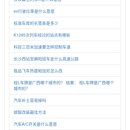
ev行驶比率是什么意思
标准车库的长宽各是多少
K1295次列车经过的站点有哪些
科目三百米加速要怎样控制车速
长沙西站至麻阳班车走什么高速公路
极品飞车热度帕加尼怎么改
桂L车牌是广西哪个城市的？ 结果： 桂L车牌是广西哪个
城市的？
汽车补土容易掉吗
缤智改装最佳方法
汽车A/C开关是什么意思