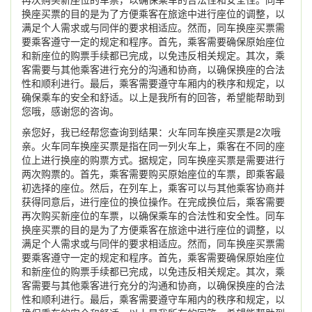
换座买票的目的是为了方便乘客在旅途中进行座位的调整，以
满足个人需求或与同伴的要求相适应。然而，同车换座买票需
要乘客遵守一定的规定和程序。首先，乘客需要确保原始座位
和新座位的购票手续都已完成，以免违反相关规定。其次，乘
客需要与其他乘客进行充分的沟通和协商，以确保换座的合法
性和顺利进行。最后，乘客需要遵守车厢内的秩序和规定，以
确保乘车的安全和舒适。以上是我所有的回答，希望能帮助到
您哦，感谢您的咨询。
亲您好，我已经帮您查询到结果：火车同车换座买票是2次哦
亲。火车同车换座买票是指在同一列火车上，乘客在不同的座
位上进行换座的购票方式。据规定，同车换座买票是需要进行
两次购票的。首先，乘客需要购买原始座位的车票，即乘客最
初选择的座位。然后，在列车上，乘客可以与其他乘客协商并
获得同意后，进行座位的换位操作。在完成换位后，乘客需要
再次购买新座位的车票，以确保乘车的合法性和安全性。同车
换座买票的目的是为了方便乘客在旅途中进行座位的调整，以
满足个人需求或与同伴的要求相适应。然而，同车换座买票需
要乘客遵守一定的规定和程序。首先，乘客需要确保原始座位
和新座位的购票手续都已完成，以免违反相关规定。其次，乘
客需要与其他乘客进行充分的沟通和协商，以确保换座的合法
性和顺利进行。最后，乘客需要遵守车厢内的秩序和规定，以