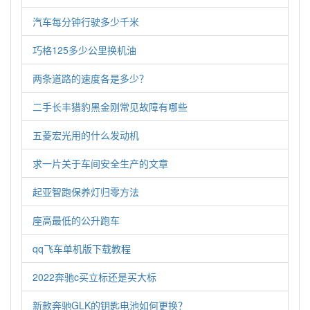
汽车每分钟行驶多少千米
巧格125多少公里换机油
两条道路的速度各是多少？
二手长丰猎豹黑金刚常见故障有哪些
五菱宏光用的什么发动机
求一片关于车间安全生产的文章
起亚智跑保养灯归零方法
座高最低的公升跑车
qq飞车单机版下载教程
2022奔驰c买立标还是买大标
新款奔驰GLK的钥匙电池如何更换？