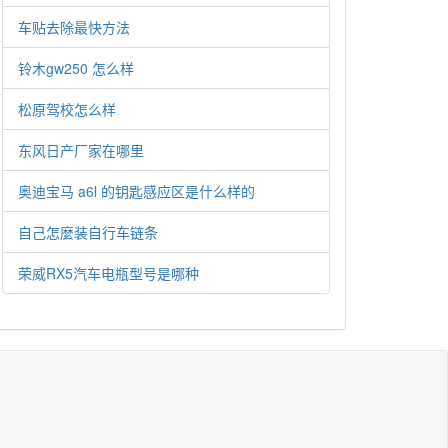
车贴去除最快方法
铃木gw250 怎么样
松原驾校怎么样
东风日产厂家在哪里
奥迪宝马 a6l 的钥匙感应区是什么样的
自己怎麼装自行车链条
荣威RX5汽车电瓶型号是哪种