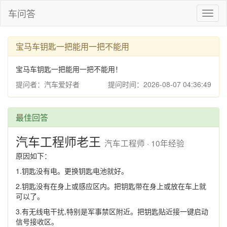
车问答
Toggl
naviga
宝马车钥匙一把能用一把不能用
宝马车钥匙一把能用一把不能用！
提问者：汽车爱好者
提问时间：2026-08-07 04:36:49
最佳回答
汽车工程师老王
汽车工程师 · 10年经验
原因如下：
1.钥匙没有电。更换钥匙电池就好。
2.钥匙没有在身上或感应区内。把钥匙带在身上或放在车上就
可以了。
3.有无线电干扰,特别是军事禁区附近。把钥匙贴近接一键启动
信号接收区。