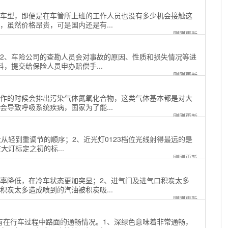
见车型，即便是在车管所上班的工作人员也没有多少机会接触这
虽然价格昂贵，可是国内还是有...
刚刚更新
。2、车险公司的查勘人员会对事故的原因、性质和损失情况等进
，提交给保险人员申办赔偿手...
刚刚更新
工作的时候会排出污染气体氮氧化合物，这类气体基本都是对大
导致呼吸系统疾病，国家为了能...
刚刚更新
重量从轻到重调节的顺序；2、近光灯0123档位光线射得最远的是
灯标定之初的标...
刚刚更新
功率降低，在冷车状态更加突显；2、进气门及进气口积炭太多
炭太多造成喷到的汽油被积炭吸...
刚刚更新
有在行车过程中路面的通畅情况。1、深绿色意味着非常通畅，