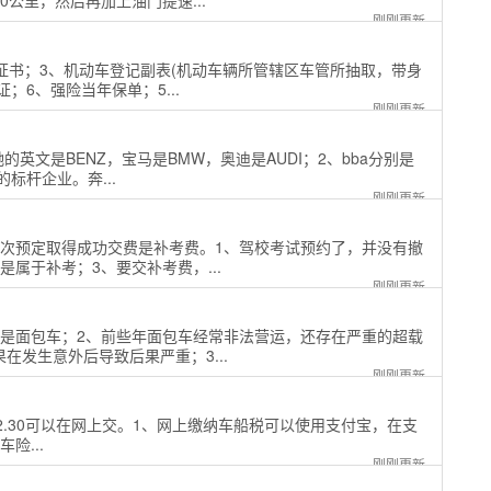
公里，然后再加上油门提速...
刚刚更新
证书；3、机动车登记副表(机动车辆所管辖区车管所抽取，带身
；6、强险当年保单；5...
刚刚更新
英文是BENZ，宝马是BMW，奥迪是AUDI；2、bba分别是
标杆企业。奔...
刚刚更新
2次预定取得成功交费是补考费。1、驾校考试预约了，并没有撤
属于补考；3、要交补考费，...
刚刚更新
的是面包车；2、前些年面包车经常非法营运，还存在严重的超载
发生意外后导致后果严重；3...
刚刚更新
付宝10.2.30可以在网上交。1、网上缴纳车船税可以使用支付宝，在支
险...
刚刚更新