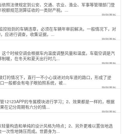
当依照法律规定到公安、交通、农业、渔业、军事等管理部门登
税额规范测算征收的一类财产税。...
刚刚更新
子监控拍到的车辆违章，必须在车辆年审前解决。一般情况下，对
，应进行调查，收集证据，...
刚刚更新
了，这个时候空调会根据车内温度调整风量和温度。车载空调是汽
制暖，在冬天和夏天出行时几...
刚刚更新
在绿灯的情况下，直行一不小心误进对向车道的路口，形成了逆
一般都会有电子眼拍照系统，被...
刚刚更新
12123APP的专属模块进行学习；2、效果都是一样的，根据
在记分周期有六分的情...
刚刚更新
子以轻量构造和单纯的设计风格为特点；2、另外更难以置信地选
一次性地铸压而成。世爵身为...