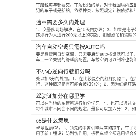
车船税每年都要交。车船税指的是，对于我国境内应
记的车子或是船舶，依据种类，按照规定计税依据和年
违章需要多久内处理
1、交警队现场解决，在15天内办理；2、如果是电
违规行为人进行200元以上的罚款、扣留或吊销驾照的
汽车自动空调只需按AUTO吗
要是想使用自动空调，只需要启动auto按键就可以
车上一个关键的舒适度配置，车载空调可以制冷也能够
不小心逆向行驶扣分吗
处以扣3分的处罚。1、在比较复杂的红绿灯路口，
行，这种情况是有可能会被扣分的；2、因为红绿灯路口
驾驶证加分在哪里学
可以在当地的车管所进行加分学习。1、也可以通过交管
每个城市不同会不同的规定，最多可以加六分；3、如果
c8是什么意思
c8是世爵C8。1、领先的中置引擎两座的跑车，车
用了新工程设计防刮伤作用，极强车架全都选用铝合金