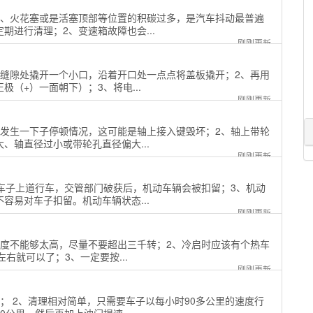
门、火花塞或是活塞顶部等位置的积碳过多，是汽车抖动最普遍
进行清理；2、变速箱故障也会...
刚刚更新
边缝隙处撬开一个小口，沿着开口处一点点将盖板撬开；2、再用
（+）一面朝下）；3、将电...
刚刚更新
会发生一下子停顿情况，这可能是轴上接入键毁坏；2、轴上带轮
、轴直径过小或带轮孔直径偏大...
刚刚更新
车子上道行车，交管部门破获后，机动车辆会被扣留；3、机动
容易对车子扣留。机动车辆状态...
刚刚更新
速度不能够太高，尽量不要超出三千转；2、冷启时应该有个热车
右就可以了；3、一定要按...
刚刚更新
； 2、清理相对简单，只需要车子以每小时90多公里的速度行