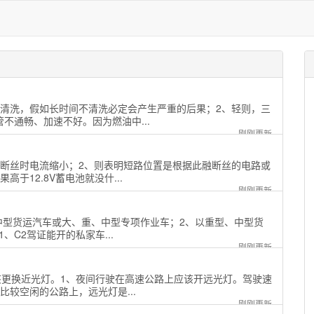
时清洗，假如长时间不清洗必定会产生严重的后果；2、轻则，三
不通畅、加速不好。因为燃油中...
刚刚更新
融断丝时电流缩小；2、则表明短路位置是根据此融断丝的电路或
于12.8V蓄电池就没什...
刚刚更新
、中型货运汽车或大、重、中型专项作业车；2、以重型、中型货
、C2驾证能开的私家车...
刚刚更新
该更换近光灯。1、夜间行驶在高速公路上应该开远光灯。驾驶速
较空闲的公路上，远光灯是...
刚刚更新