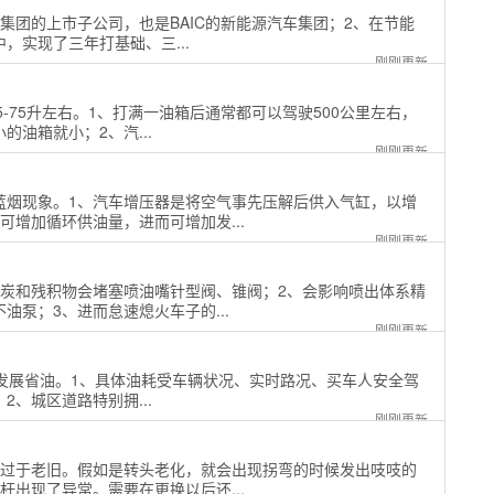
集团的上市子公司，也是BAIC的新能源汽车集团；2、在节能
，实现了三年打基础、三...
刚刚更新
5-75升左右。1、打满一油箱后通常都可以驾驶500公里左右，
油箱就小；2、汽...
刚刚更新
蓝烟现象。1、汽车增压器是将空气事先压解后供入气缸，以增
增加循环供油量，进而可增加发...
刚刚更新
积炭和残积物会堵塞喷油嘴针型阀、锥阀；2、会影响喷出体系精
泵；3、进而怠速熄火车子的...
刚刚更新
耗经济发展省油。1、具体油耗受车辆状况、实时路况、买车人安全驾
、城区道路特别拥...
刚刚更新
头过于老旧。假如是转头老化，就会出现拐弯的时候发出吱吱的
出现了异常。需要在更换以后还...