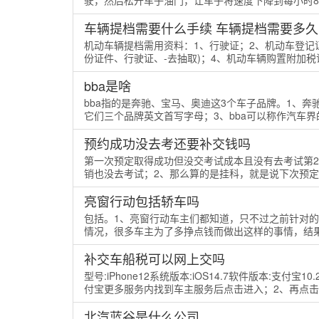
驶，然后松开车子油门，让车子将速度下降到每小时80
车辆提档需要什么手续 车辆提档需要多久
机动车辆提档需用资料：1、行驶证；2、机动车登记
份证件、行驶证、-去抽取)；4、机动车辆购置附加税证
bba是啥
bba指的是奔驰、宝马、奥迪这3个车子品牌。1、奔驰的
它们三个品牌英文首写字母；3、bba可以称作汽车界的
预约成功没去考还要补交钱吗
第一次预定取得成功但没交考试成本且没有去考试第
销也没去考试；2、那么算的是挂科，就是说下次预定是
亮窗行动包括轿车吗
包括。1、亮窗行动车主们都知道，只不过之前针对
情况，很多车主为了多挣点钱而做出这样的事情，结果在
补交车船税可以网上交吗
型号:iPhone12系统版本:iOS14.7软件版本:支
付宝更多服务内找到车主服务后点击进入；2、再点击车
北汽蓝谷是什么公司