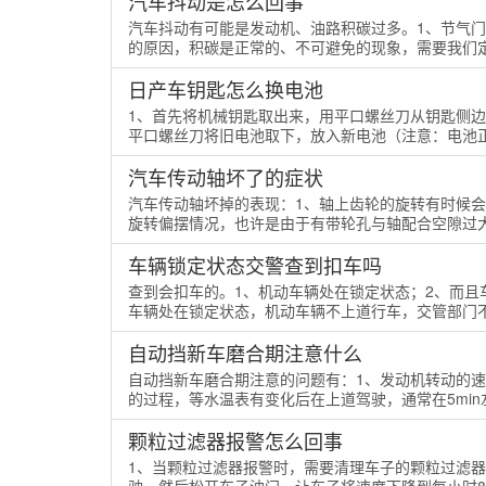
汽车抖动是怎么回事
汽车抖动有可能是发动机、油路积碳过多。1、节气
的原因，积碳是正常的、不可避免的现象，需要我们定期
日产车钥匙怎么换电池
1、首先将机械钥匙取出来，用平口螺丝刀从钥匙侧
平口螺丝刀将旧电池取下，放入新电池（注意：电池正极
汽车传动轴坏了的症状
汽车传动轴坏掉的表现：1、轴上齿轮的旋转有时候
旋转偏摆情况，也许是由于有带轮孔与轴配合空隙过大
车辆锁定状态交警查到扣车吗
查到会扣车的。1、机动车辆处在锁定状态；2、而且
车辆处在锁定状态，机动车辆不上道行车，交管部门不
自动挡新车磨合期注意什么
自动挡新车磨合期注意的问题有：1、发动机转动的
的过程，等水温表有变化后在上道驾驶，通常在5min左
颗粒过滤器报警怎么回事
1、当颗粒过滤器报警时，需要清理车子的颗粒过滤器