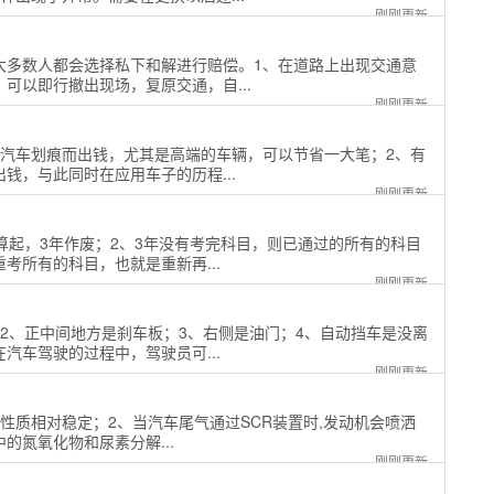
刚刚更新
大多数人都会选择私下和解进行赔偿。1、在道路上出现交通意
可以即行撤出现场，复原交通，自...
刚刚更新
理汽车划痕而出钱，尤其是高端的车辆，可以节省一大笔；2、有
钱，与此同时在应用车子的历程...
刚刚更新
算起，3年作废；2、3年没有考完科目，则已通过的所有的科目
考所有的科目，也就是重新再...
刚刚更新
2、正中间地方是刹车板；3、右侧是油门；4、自动挡车是没离
汽车驾驶的过程中，驾驶员可...
刚刚更新
性质相对稳定；2、当汽车尾气通过SCR装置时,发动机会喷洒
的氮氧化物和尿素分解...
刚刚更新