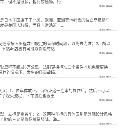
，但不是很多，也比较通畅，行...
刚刚更新
，是日本丰田旗下于北美、欧洲、亚洲等地销售的独立高级轿车
是美国人取得，而且非常贴近丰...
刚刚更新
间通常按照里程数和规定的首保时间段，以先去为准；2、所以
然4s店极有可能以你没有达...
刚刚更新
行驶里程不超过3万公里、达到更换标准三个条件才能免费更换，
养的情况下，发生的质量故障...
刚刚更新
厘米点；4、位车体放正。当结束这一连串的操作后，然后不可以
子熄火流程，下车流程也很重...
刚刚更新
车型，立标是商务车；2、这两种车标的具体区别是外观设计风格
驰的三叉星象征着征服陆、海...
刚刚更新