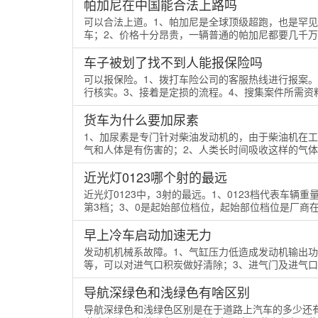
帕加尼在中国能合法上路吗
可以合法上道。1、帕加尼是全球顶级超跑，也是罕
车；2、价格十分昂贵，一辆普通的帕加尼都要几千万，
车子被划了找不到人能报保险吗
可以报保险。1、拨打车险公司的客服热线进行报案
行核实。3、接着是定损的流程。4、搜集案件所需资料
货车为什么要加尿素
1、加尿素是专门针对柴油发动机的，由于柴油机在
气和人体是有伤害的；2、人类长时间吸收这样的气体会
近光灯0123哪个射的最远
近光灯0123中，3射的最远。1、0123档代表车辆
第3档；3、0是起始部位档位，起始部位档位是厂商在大
早上冷车启动加速无力
发动机机械系故障。1、气缸压力低造成发动机输出
等，可以对进气口积炭做好清除；3、进气门及进气口积
导航深绿色和浅绿色有啥区别
导航深绿色和浅绿色区别是在于道路上汽车的多少还