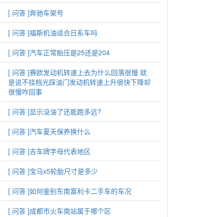
[ 问答 ]
奔驰车架号
[ 问答 ]
福斯机油适合日系车吗
[ 问答 ]
汽车正常胎压是25还是204
[ 问答 ]
赛欧发动机转速上去为什么回落很慢 就
是说不挂档光踩油门发动机转速上升很快下降却
很慢咋回事
[ 问答 ]
显示没油了还能跑多远?
[ 问答 ]
汽车夏天保养换什么
[ 问答 ]
吉车牌字母代表地区
[ 问答 ]
宝马x5轮胎尺寸是多少
[ 问答 ]
如何鉴别东南富利卡二手车的车况
[ 问答 ]
成都市火车南站属于哪个区