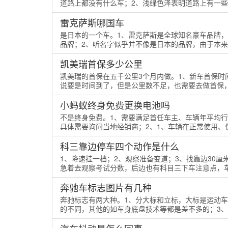
道路上都没有什么车；2、浅绿色泽表明道路上有一些车
雷克萨斯哪国车
是日本的一个车。1、雷克萨斯是全球知名豪车品牌
品牌；2、听名字似乎并不像是日本的品牌，由于本来就
凯美瑞首保多少公里
凯美瑞的首保在五千公里3个月内做。1、新车首保时
说要是时间到了，但是公里数不足，也需要去做首保，不
小蚂蚁终身免费更换电池吗
不是终身免费。1、需要满足首任车主、车辆年平均
具体需要询问当地经销商；2、1、车辆在正常使用、保
​科三靠边停车四个动作是什么
1、降速挂一档；2、观察准备变道；3、找靠边30
急着去观察考试分数，后边也有科目三下车注意点，车
奔驰车标志图片有几种
奔驰标志有两大种。1、分大标和立标，大标是运动
的不同，其他的如车身底盘技术等都是差不多的；3、奔