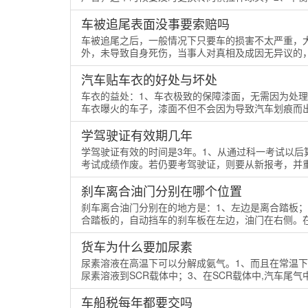
车被追尾表面没事要索赔吗
车被追尾之后，一般情况下只要车的损害不太严重，
外，未导致自身死伤，当事人对真相及成因无异议的，
汽车贴车衣的好处与坏处
车衣的益处：1、车衣极致的保障漆面，无需因为处
车衣曝火的车子，漆面不但不会因为导致汽车划痕而出
学驾驶证有效期几年
学驾驶证有效的时间是3年。1、从通过科一考试以后
考试成绩作废。若仍要考驾驶证，则要从新报考，并重
刹车离合油门分别在哪个位置
刹车离合油门分别在的地方是：1、左边是离合踏板；
合踏板的，自动挡车的刹车板在左边，油门在右侧。在
货车为什么要加尿素
尿素溶液在高温下可以分解成氨气。1、而且在常温下
尿素溶液到SCR载体中；3、在SCR载体中,汽车尾气中
车船税每年都要交吗