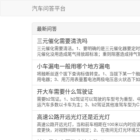
汽车问答平台
最新问答
三元催化需要清洗吗
三元催化需要清洁。1、要明确的是三元催化器要定
元催化没用造成尾气排放超标准；重则阻塞造成排气管
小车漏电一般用哪个地方漏电
将融断丝逐个拔下查询标值转变。1、当拔下某一个
用电器；3、用万用表量蓄电池两极电压息火状态下如果高
开大车需要什么驾驶证
需要b2驾证。1、b2驾证可以驾驶的车型号为重型
运汽车多数以卡车为主；3、b2驾证其他准驾车型为C1
高速公路开远光灯还是近光灯
高速公路开远光灯，当和前车相距在100米以内时应
度更快，对视野间距有规定；2、在夜间无灯光环境又比