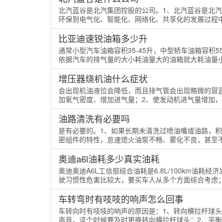
北汽蓝谷是北汽集团控股的公司。1、北汽蓝谷是北汽
环保到电气化、智能化、网络化、共享化的发展过程中
比亚迪速锐油箱多少升
通常小型汽车油箱容积35-45升，中型轿车油箱容积5
依据汽车的排气量的大小耗油量大的油箱就大耗油量小的
增压器烧机油什么症状
会出现机油液位会降低，而且排气管会出现略微的冒
加氧气密度、增加进气量；2、使发动机进气量增加，可
油路清洗有必要吗
是有必要的。1、如果长期未清洗过喷油嘴或油路，
密组件的特性，怠速熄火油泵不畅、雾化不良，甚至不油
奥迪a6l油耗多少真实油耗
奥迪奥迪A6L工信部综合油耗是6.8L/100km油
驶习惯性危害比较大，要买车人从多个方面综合考虑；2
车转弯时有吱吱的响声怎么回事
车转向时有吱吱的响声的原因是：1、转向横拉杆球
声音，这个时候要及时更换转向横拉杆球头；2、平衡杆