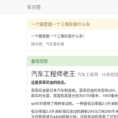
车问答
一个圈里面一个三角形是什么车
一个圈里面一个三角形是什么车！
提问者：汽车爱好者
最佳回答
汽车工程师老王
汽车工程师 · 10年经
这是英菲尼迪的标志。
英菲尼迪是日本汽车制造商。英菲尼迪的车型有q50，qx
款车的长度、宽度和高度分别为4705毫米、1903毫米、
qx50共使用了两种发动机，一种是低功率版2.0升
低功率版2.0升涡轮增压发动机拥有245马力和380
大扭矩转速为4400转每分钟。这款发动机搭载了可