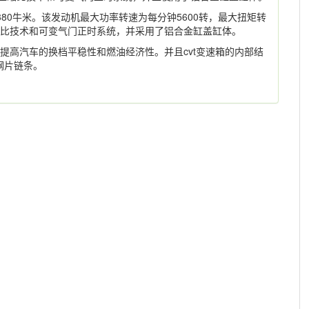
380牛米。该发动机最大功率转速为每分钟5600转，最大扭矩转
压缩比技术和可变气门正时系统，并采用了铝合金缸盖缸体。
可以提高汽车的换档平稳性和燃油经济性。并且cvt变速箱的内部结
钢片链条。