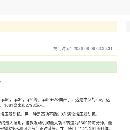
提问时间：2026-08-09 03:35:31
验
50，qx30，q70等。qx50已经国产了，这是中型的suv，这
1681毫米和2798毫米。
涡轮增压发动机，另一种是高功率版2.0升涡轮增压发动机。
牛米的最大扭矩，这款发动机的最大功率转速为5600转每分钟，最
变压缩比技术和可变气门正时系统，并且使用了铝合金缸盖缸体。