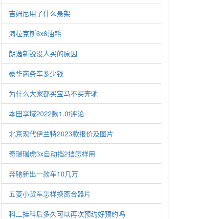
吉姆尼用了什么悬架
海拉克斯6x6油耗
朗逸新锐没人买的原因
豪华商务车多少钱
为什么大家都买宝马不买奔驰
本田享域2022款1.0t评论
北京现代伊兰特2023款报价及图片
奇瑞瑞虎3x自动挡2挡怎样用
奔驰新出一款车10几万
五菱小货车怎样换离合器片
科二挂科后多久可以再次预约好预约吗