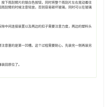
。按下雨刮臂片的银白色按钮，同时将整个雨刮片左右晃动着往
回雨刮臂的时候注意轻放，否则容易砸坏玻璃，同时可以在玻璃
拆除中间连接装置以及两边的扣子需要注意力度，两边的塑料头
要注意塞的是第一凹槽。这个过程需要耐心，先装完一侧再装另
器装回原位了。