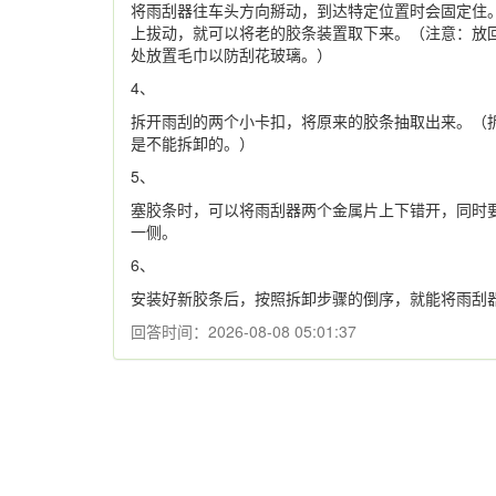
将雨刮器往车头方向掰动，到达特定位置时会固定住
上拔动，就可以将老的胶条装置取下来。（注意：放
处放置毛巾以防刮花玻璃。）
4、
拆开雨刮的两个小卡扣，将原来的胶条抽取出来。（
是不能拆卸的。）
5、
塞胶条时，可以将雨刮器两个金属片上下错开，同时
一侧。
6、
安装好新胶条后，按照拆卸步骤的倒序，就能将雨刮
回答时间：2026-08-08 05:01:37