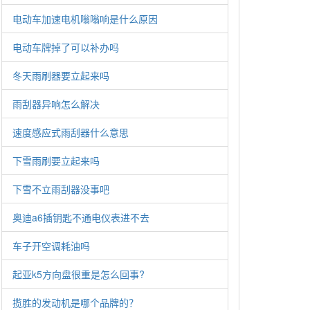
电动车加速电机嗡嗡响是什么原因
电动车牌掉了可以补办吗
冬天雨刷器要立起来吗
雨刮器异响怎么解决
速度感应式雨刮器什么意思
下雪雨刷要立起来吗
下雪不立雨刮器没事吧
奥迪a6插钥匙不通电仪表进不去
车子开空调耗油吗
起亚k5方向盘很重是怎么回事?
揽胜的发动机是哪个品牌的？